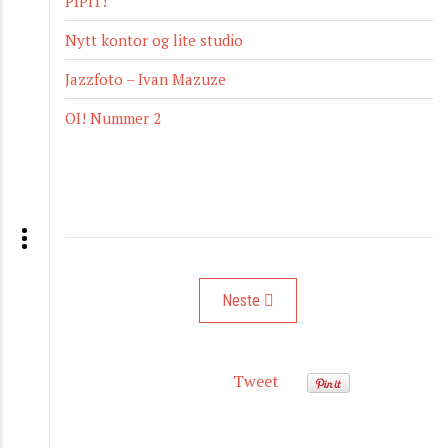
PIPIT!
Nytt kontor og lite studio
Jazzfoto – Ivan Mazuze
OI! Nummer 2
Neste artikkel: Minimennesker på min
Neste
Tweet