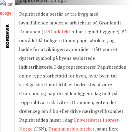
Papirbredden består av tre bygg med
iøynefallende moderne arkitektur på Grønland i
BORDEVIK
Drammen (
LPO arkitekter
har tegnet byggene). På
området lå tidligere Union papirfabrikker, og
hadde før utviklingen av området stått som et
dystert symbol på byens avsluttede
industrihistorie. I dag representerer Papirbredden
en ny type storhetstid for byen, hvor byen tar
stadige skritt mot å bli et bedre sted å være.
Grønland og papirbredden ligger i dag helt på
topp mht. attraktivitet i Drammen, enten det
dreier seg om å bo eller drive næringsvirksomhet.
Papirbredden huser i dag
Universitetet i sørøst-
Norge
(USN),
Drammensbiblioteket
, samt flere