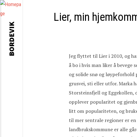
Lier, min hjemkom
BORDEVIK
Jeg flyttet til Lier i 2010, o
å bo i hvis man liker å bevege 
og solide snø og løypeforhold p
grusvei, sti eller utfor. Marka
Storsteinsfjell og Eggekollen,
opplever popularitet og gjenbru
litt om populariteten, og bru
til mer sentrale regioner er e
landbrukskommune er alle gårds