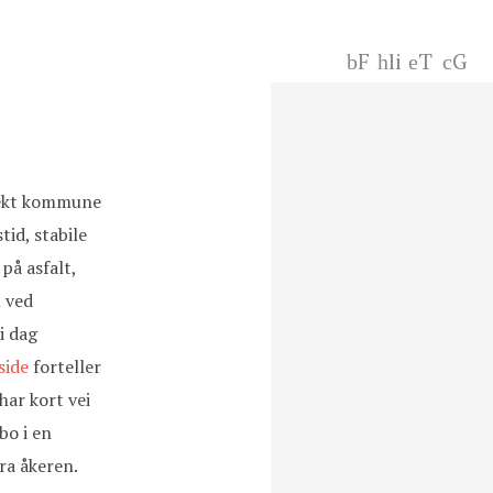
F
li
T
G
ac
nk
wi
+
eb
ed
tt
oo
In
er
k
rfekt kommune
tid, stabile
på asfalt,
n ved
i dag
side
forteller
ar kort vei
bo i en
ra åkeren.