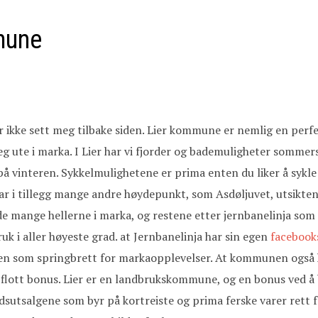
mune
g har ikke sett meg tilbake siden. Lier kommune er nemlig en pe
seg ute i marka. I Lier har vi fjorder og bademuligheter sommers
å vinteren. Sykkelmulighetene er prima enten du liker å sykle 
 har i tillegg mange andre høydepunkt, som Asdøljuvet, utsikte
 de mange hellerne i marka, og restene etter jernbanelinja som 
k i aller høyeste grad. at Jernbanelinja har sin egen
facebook
ken som springbrett for markaopplevelser. At kommunen også h
n flott bonus. Lier er en landbrukskommune, og en bonus ved å 
utsalgene som byr på kortreiste og prima ferske varer rett f