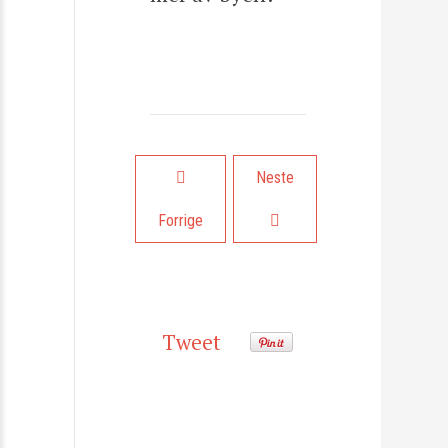
Forrige artikkel: Omstilling
Neste artikkel: Drømmeoppdr
Neste
Forrige
Tweet