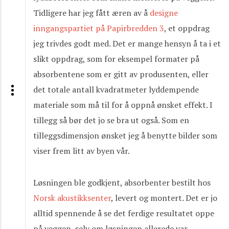
Tidligere har jeg fått æren av å
designe
inngangspartiet på Papirbredden 3
, et oppdrag
jeg trivdes godt med. Det er mange hensyn å ta i et
slikt oppdrag, som for eksempel formater på
absorbentene som er gitt av produsenten, eller
det totale antall kvadratmeter lyddempende
materiale som må til for å oppnå ønsket effekt. I
tillegg så bør det jo se bra ut også. Som en
tilleggsdimensjon ønsket jeg å benytte bilder som
viser frem litt av byen vår.
Løsningen ble godkjent, absorbenter bestilt hos
Norsk akustikksenter
, levert og montert. Det er jo
alltid spennende å se det ferdige resultatet oppe
på veggen, selv om løsningen allerede var