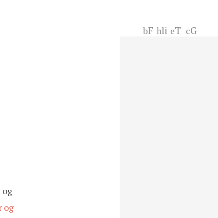
F
li
T
G
ac
nk
wi
+
eb
ed
tt
oo
In
er
k
 og
r og