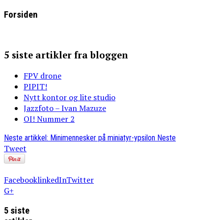
Forsiden
5 siste artikler fra bloggen
FPV drone
PIPIT!
Nytt kontor og lite studio
Jazzfoto – Ivan Mazuze
OI! Nummer 2
Neste artikkel: Minimennesker på miniatyr-ypsilon
Neste
Tweet
Facebook
linkedIn
Twitter
G+
5 siste