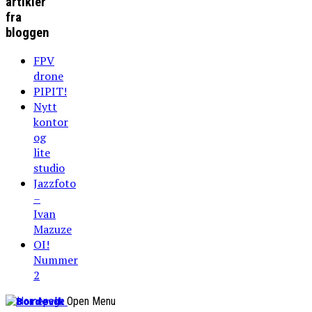
artikler
fra
bloggen
FPV
drone
PIPIT!
Nytt
kontor
og
lite
studio
Jazzfoto
–
Ivan
Mazuze
OI!
Nummer
2
Bordevik
Open Menu