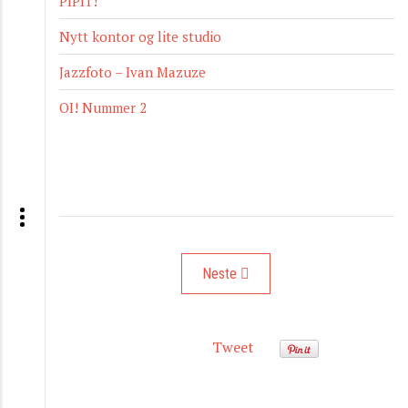
PIPIT!
Nytt kontor og lite studio
Jazzfoto – Ivan Mazuze
OI! Nummer 2
Neste artikkel: Minimennesker på min
Neste
Tweet